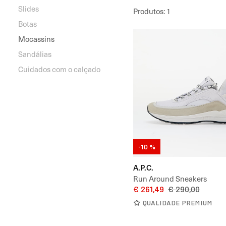
Slides
Produtos
:
1
Botas
Mocassins
Sandálias
Cuidados com o calçado
-10 %
A.P.C.
Run Around Sneakers
€ 261,49
€ 290,00
QUALIDADE PREMIUM