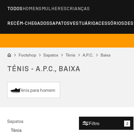
TODOS
HOMENS
MULHERES
CRIANÇAS
RECÉM-CHEGADOS
SAPATOS
VESTUÁRIO
ACESSÓRIOS
DES
Footshop
Sapatos
Ténis
A.P.C.
Baixa
TÉNIS - A.P.C., BAIXA
Ténis para homem
Sapatos
Filtro
2
Ténis