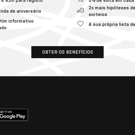
 € 8,00 para registo
5% de volta em cad
2x mais hipóteses d
nda de aniversário
sorteios
tim informativo
A sua própria lista d
ado
OBTER OS BENEFÍCIOS