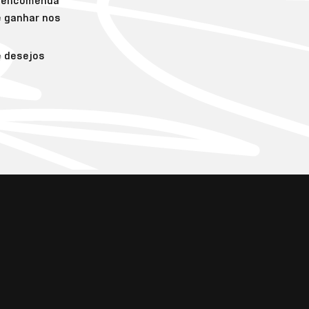
a encomenda
e ganhar nos
e desejos