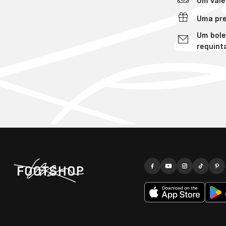
Um vale
Uma pre
Um bole
requint