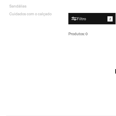
Sandálias
Cuidados com o calçado
Filtro
2
Produtos
:
0