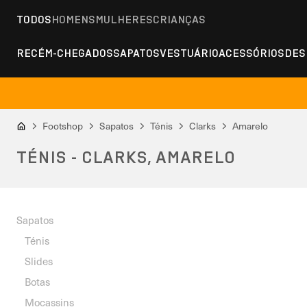
TODOS
HOMENS
MULHERES
CRIANÇAS
RECÉM-CHEGADOS
SAPATOS
VESTUÁRIO
ACESSÓRIOS
DES
Footshop
Sapatos
Ténis
Clarks
Amarelo
TÉNIS - CLARKS, AMARELO
Sapatos
Ténis
Slides
Botas
Mocassins