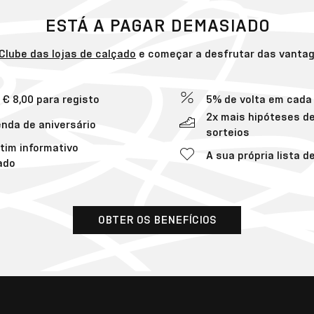
ESTÁ A PAGAR DEMASIADO
Clube das lojas de calçado
e começar a desfrutar das vanta
 € 8,00 para registo
5% de volta em cad
2x mais hipóteses d
nda de aniversário
sorteios
tim informativo
A sua própria lista d
ado
OBTER OS BENEFÍCIOS