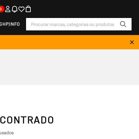
SHP
INFO
NCONTRADO
 usados