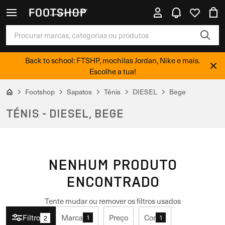
Back to school: FTSHP, mochilas Jordan, Nike e mais.
Escolhe a tua!
Footshop
Sapatos
Ténis
DIESEL
Bege
TÉNIS - DIESEL, BEGE
NENHUM PRODUTO
ENCONTRADO
Tente mudar ou remover os filtros usados
Filtro
Marca
Preço
Cor
1
1
2