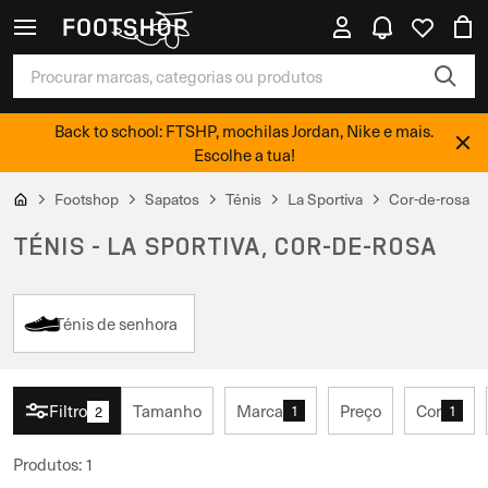
Back to school: FTSHP, mochilas Jordan, Nike e mais.
Escolhe a tua!
Footshop
Sapatos
Ténis
La Sportiva
Cor-de-rosa
TÉNIS - LA SPORTIVA, COR-DE-ROSA
Ténis de senhora
Filtro
Tamanho
Marca
Preço
Cor
1
1
2
Produtos
:
1