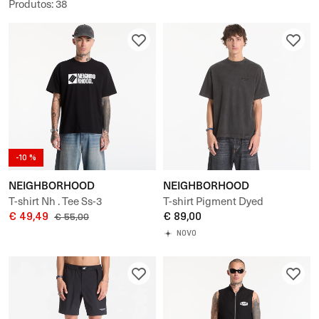
Produtos
:
38
-10 %
NEIGHBORHOOD
NEIGHBORHOOD
T-shirt Nh . Tee Ss-3
T-shirt Pigment Dyed
€ 49,49
Crewneck Ss Tee
€ 89,00
€ 55,00
NOVO