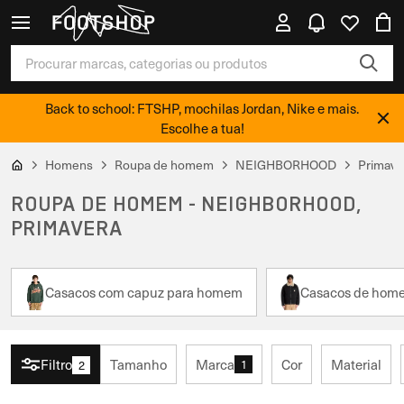
Back to school: FTSHP, mochilas Jordan, Nike e mais.
Escolhe a tua!
Homens
Roupa de homem
NEIGHBORHOOD
Primave
ROUPA DE HOMEM - NEIGHBORHOOD,
PRIMAVERA
Casacos com capuz para homem
Casacos de hom
Filtro
Tamanho
Marca
Cor
Material
1
2