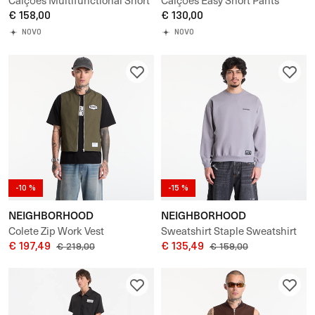
Calções Multifunctional Short
Calções Easy Short Pants
Pants
€ 158,00
€ 130,00
NOVO
NOVO
-10 %
-15 %
NEIGHBORHOOD
NEIGHBORHOOD
Colete Zip Work Vest
Sweatshirt Staple Sweatshirt
€ 197,49
Ls
€ 135,49
€ 219,00
€ 159,00