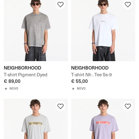
NEIGHBORHOOD
NEIGHBORHOOD
T-shirt Pigment Dyed
T-shirt Nh . Tee Ss-9
Crewneck Ss Tee
€ 89,00
€ 55,00
NOVO
NOVO