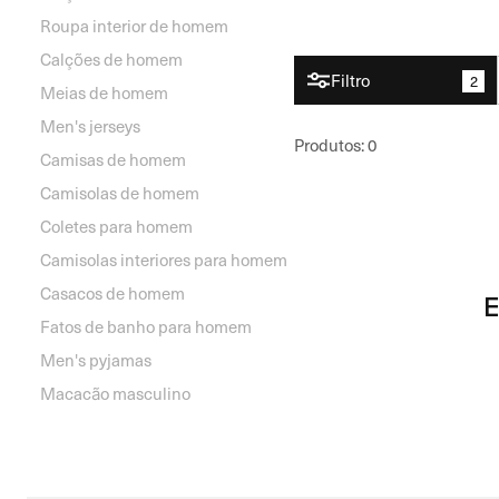
Roupa interior de homem
Calções de homem
Filtro
2
Meias de homem
Men's jerseys
Produtos
:
0
Camisas de homem
Camisolas de homem
Coletes para homem
Camisolas interiores para homem
Casacos de homem
E
Fatos de banho para homem
Men's pyjamas
Macacão masculino