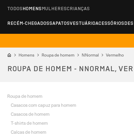
TODOS
HOMENS
MULHERES
CRIANÇAS
RECÉM-CHEGADOS
SAPATOS
VESTUÁRIO
ACESSÓRIOS
DES
Homens
Roupa de homem
NNormal
Vermelho
ROUPA DE HOMEM - NNORMAL, VE
Roupa de homem
Casacos com capuz para homem
Casacos de homem
T-shirts de homem
Calças de homem