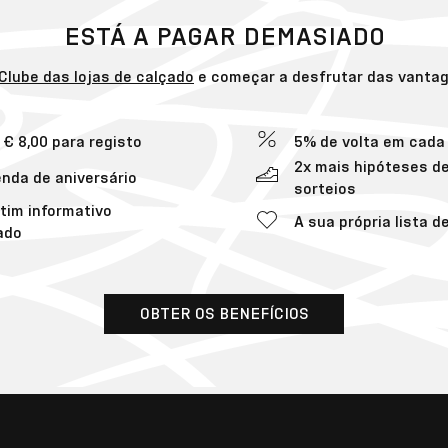
ESTÁ A PAGAR DEMASIADO
Clube das lojas de calçado
e começar a desfrutar das vanta
 € 8,00 para registo
5% de volta em cad
2x mais hipóteses d
nda de aniversário
sorteios
tim informativo
A sua própria lista d
ado
OBTER OS BENEFÍCIOS