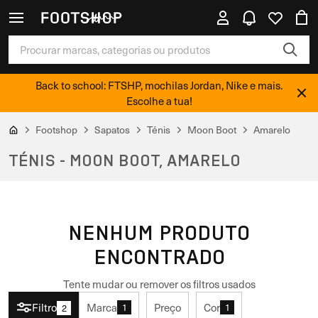
Back to school: FTSHP, mochilas Jordan, Nike e mais.
Escolhe a tua!
Footshop
Sapatos
Ténis
Moon Boot
Amarelo
TÉNIS - MOON BOOT, AMARELO
NENHUM PRODUTO
ENCONTRADO
Tente mudar ou remover os filtros usados
Filtro
Marca
Preço
Cor
1
1
2