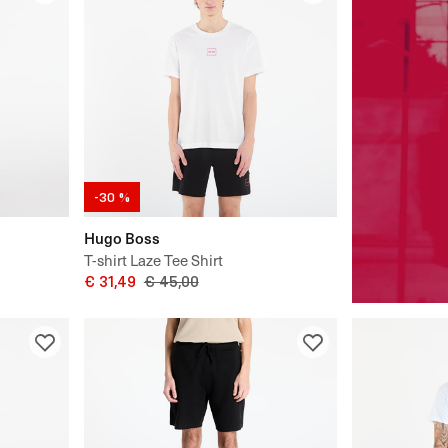
-30 %
Hugo Boss
T-shirt Laze Tee Shirt
€ 31,49
€ 45,00