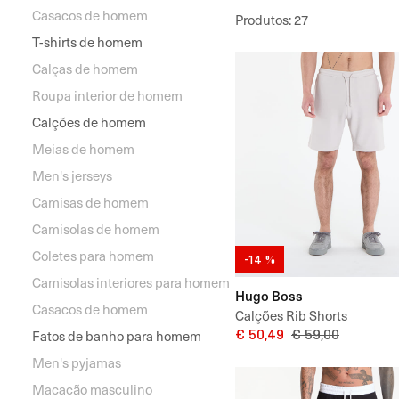
Casacos de homem
Produtos
:
27
T-shirts de homem
Calças de homem
Roupa interior de homem
Calções de homem
Meias de homem
Men's jerseys
Camisas de homem
Camisolas de homem
Coletes para homem
-14 %
Camisolas interiores para homem
Hugo Boss
Casacos de homem
Calções Rib Shorts
€ 50,49
€ 59,00
Fatos de banho para homem
Men's pyjamas
Macacão masculino