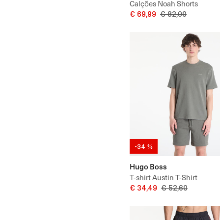
Calções Noah Shorts
€ 69,99
€ 82,00
-34 %
Hugo Boss
T-shirt Austin T-Shirt
€ 34,49
€ 52,60