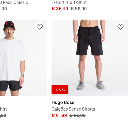
 3 Pack Classic
T-shirt Rib T-Shirt
,00
€ 35,49
€ 59,00
-35 %
Hugo Boss
hirt
Calções Sense Shorts
,60
€ 61,99
€ 95,00