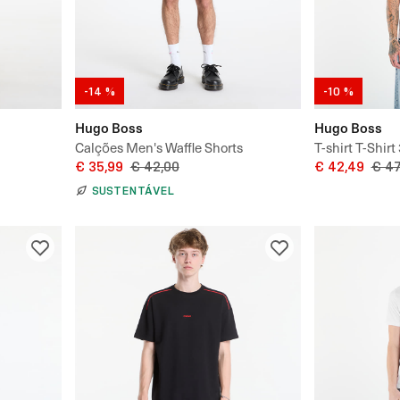
-14 %
-10 %
Hugo Boss
Hugo Boss
Calções Men's Waffle Shorts
T-shirt T-Shirt
€ 35,99
€ 42,00
€ 42,49
€ 47
SUSTENTÁVEL