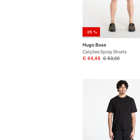
-25 %
Hugo Boss
Calções Spray Shorts
€ 44,49
€ 59,00