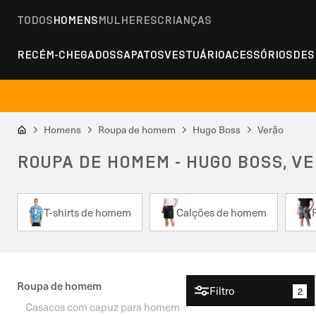
TODOS
HOMENS
MULHERES
CRIANÇAS
RECÉM-CHEGADOS
SAPATOS
VESTUÁRIO
ACESSÓRIOS
DES
Homens
Roupa de homem
Hugo Boss
Verão
ROUPA DE HOMEM - HUGO BOSS, V
T-shirts de homem
Calções de homem
Roupa de homem
Filtro
2
Casacos com capuz para homem