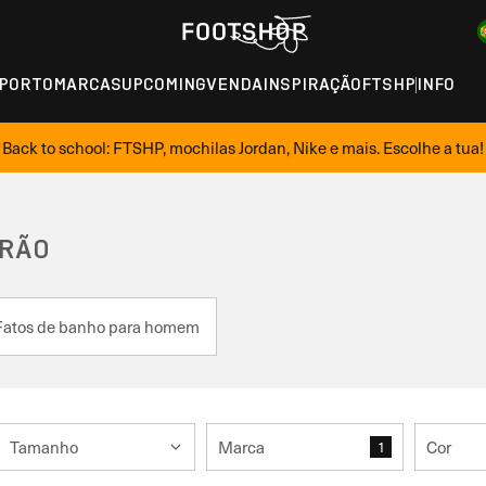
PORTO
MARCAS
UPCOMING
VENDA
INSPIRAÇÃO
FTSHP
INFO
Back to school: FTSHP, mochilas Jordan, Nike e mais. Escolhe a tua!
ERÃO
Fatos de banho para homem
Tamanho
Marca
Cor
1