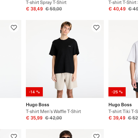
T-shirt Spray T-Shirt
T-shirt T-Shirt
€ 38,49
€ 59,00
€ 40,49
€ 49
-14 %
-25 %
Hugo Boss
Hugo Boss
T-shirt Men's Waffle T-Shirt
T-shirt Tiki T-S
€ 35,99
€ 42,00
€ 39,49
€ 52