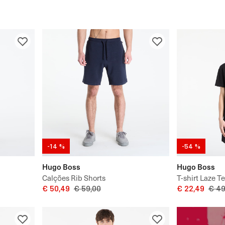
-14 %
-54 %
Hugo Boss
Hugo Boss
Calções Rib Shorts
T-shirt Laze Te
€ 50,49
€ 59,00
€ 22,49
€ 49