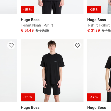
-15 %
-35 %
Hugo Boss
Hugo Boss
T-shirt Noah T-Shirt
T-shirt T-Shir
€ 51,49
€ 60,25
€ 31,99
€ 49
-35 %
-17 %
Hugo Boss
Hugo Boss