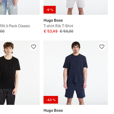
-9 %
Hugo Boss
t RN 3-Pack Classic
T-shirt Rib T-Shirt
,00
€ 53,49
€ 59,00
-40 %
Hugo Boss