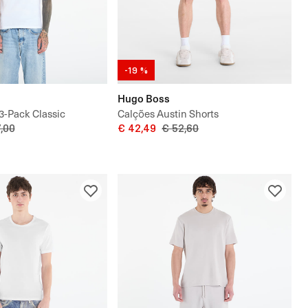
-19 %
Hugo Boss
 3-Pack Classic
Calções Austin Shorts
,00
€ 42,49
€ 52,60