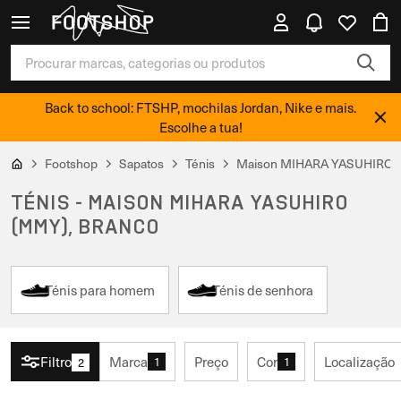
Back to school: FTSHP, mochilas Jordan, Nike e mais.
Escolhe a tua!
Footshop
Sapatos
Ténis
Maison MIHARA YASUHIRO 
TÉNIS - MAISON MIHARA YASUHIRO
(MMY), BRANCO
Ténis para homem
Ténis de senhora
Filtro
Marca
Preço
Cor
Localização
1
1
2