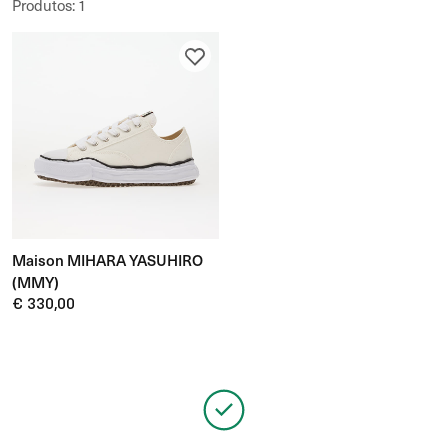
Produtos
:
1
Maison MIHARA YASUHIRO
(MMY)
Peterson Low
€ 330,00