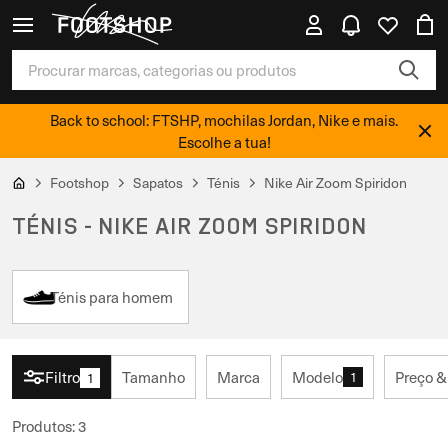
Back to school: FTSHP, mochilas Jordan, Nike e mais.
Escolhe a tua!
Footshop
Sapatos
Ténis
Nike Air Zoom Spiridon
TÉNIS - NIKE AIR ZOOM SPIRIDON
Ténis para homem
Filtro
Tamanho
Marca
Modelo
Preço &
1
1
Produtos
:
3