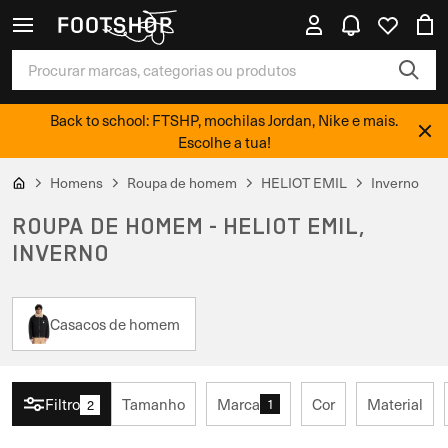
Back to school: FTSHP, mochilas Jordan, Nike e mais.
Escolhe a tua!
Homens
Roupa de homem
HELIOT EMIL
Inverno
ROUPA DE HOMEM - HELIOT EMIL,
INVERNO
Casacos de homem
Filtro
Tamanho
Marca
Cor
Material
1
2