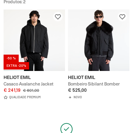
Produtos
:
2
-50 %
EXTRA -20%
HELIOT EMIL
HELIOT EMIL
Casaco Avalanche Jacket
Bombeiro Sibilant Bomber
€ 241,19
UNISEX
€ 525,00
€ 601,00
QUALIDADE PREMIUM
NOVO