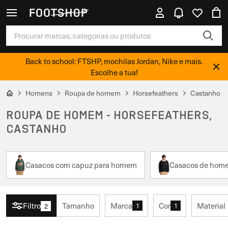
Back to school: FTSHP, mochilas Jordan, Nike e mais.
Escolhe a tua!
Homens
Roupa de homem
Horsefeathers
Castanho
ROUPA DE HOMEM - HORSEFEATHERS,
CASTANHO
Casacos com capuz para homem
Casacos de hom
Filtro
Tamanho
Marca
Cor
Material
1
1
2